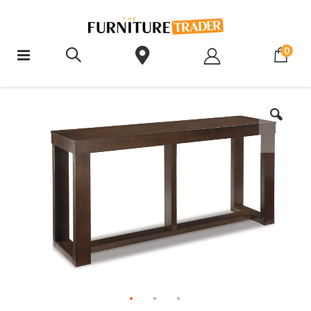
ite
0